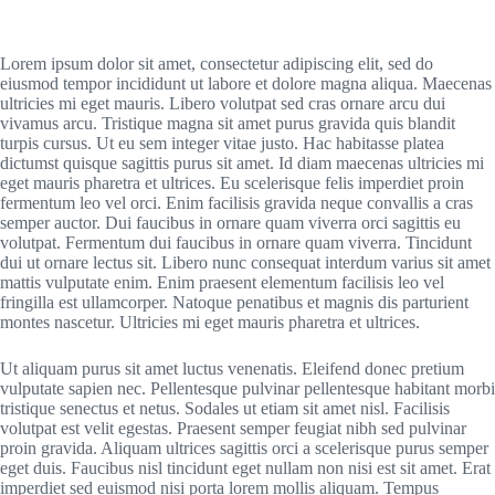
Lorem ipsum dolor sit amet, consectetur adipiscing elit, sed do
eiusmod tempor incididunt ut labore et dolore magna aliqua. Maecenas
ultricies mi eget mauris. Libero volutpat sed cras ornare arcu dui
vivamus arcu. Tristique magna sit amet purus gravida quis blandit
turpis cursus. Ut eu sem integer vitae justo. Hac habitasse platea
dictumst quisque sagittis purus sit amet. Id diam maecenas ultricies mi
eget mauris pharetra et ultrices. Eu scelerisque felis imperdiet proin
fermentum leo vel orci. Enim facilisis gravida neque convallis a cras
semper auctor. Dui faucibus in ornare quam viverra orci sagittis eu
volutpat. Fermentum dui faucibus in ornare quam viverra. Tincidunt
dui ut ornare lectus sit. Libero nunc consequat interdum varius sit amet
mattis vulputate enim. Enim praesent elementum facilisis leo vel
fringilla est ullamcorper. Natoque penatibus et magnis dis parturient
montes nascetur. Ultricies mi eget mauris pharetra et ultrices.
Ut aliquam purus sit amet luctus venenatis. Eleifend donec pretium
vulputate sapien nec. Pellentesque pulvinar pellentesque habitant morbi
tristique senectus et netus. Sodales ut etiam sit amet nisl. Facilisis
volutpat est velit egestas. Praesent semper feugiat nibh sed pulvinar
proin gravida. Aliquam ultrices sagittis orci a scelerisque purus semper
eget duis. Faucibus nisl tincidunt eget nullam non nisi est sit amet. Erat
imperdiet sed euismod nisi porta lorem mollis aliquam. Tempus