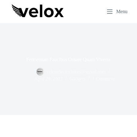
S
k
Menu
i
p
t
o
c
o
n
t
Fermentum Faucibus Ornare Quam Viverra
e
n
veloxelectricbikes@gmail.com
t
April 28, 2022
Gadgets
1 Comment