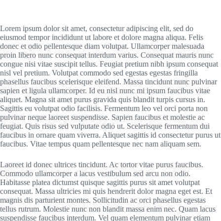
Lorem ipsum dolor sit amet, consectetur adipiscing elit, sed do
eiusmod tempor incididunt ut labore et dolore magna aliqua. Felis
donec et odio pellentesque diam volutpat. Ullamcorper malesuada
proin libero nunc consequat interdum varius. Consequat mauris nunc
congue nisi vitae suscipit tellus. Feugiat pretium nibh ipsum consequat
nisl vel pretium. Volutpat commodo sed egestas egestas fringilla
phasellus faucibus scelerisque eleifend. Massa tincidunt nunc pulvinar
sapien et ligula ullamcorper. Id eu nisl nunc mi ipsum faucibus vitae
aliquet. Magna sit amet purus gravida quis blandit turpis cursus in.
Sagittis eu volutpat odio facilisis. Fermentum leo vel orci porta non
pulvinar neque laoreet suspendisse. Sapien faucibus et molestie ac
feugiat. Quis risus sed vulputate odio ut. Scelerisque fermentum dui
faucibus in ornare quam viverra. Aliquet sagittis id consectetur purus ut
faucibus. Vitae tempus quam pellentesque nec nam aliquam sem.
Laoreet id donec ultrices tincidunt. Ac tortor vitae purus faucibus.
Commodo ullamcorper a lacus vestibulum sed arcu non odio.
Habitasse platea dictumst quisque sagittis purus sit amet volutpat
consequat. Massa ultricies mi quis hendrerit dolor magna eget est. Et
magnis dis parturient montes. Sollicitudin ac orci phasellus egestas
tellus rutrum. Molestie nunc non blandit massa enim nec. Quam lacus
suspendisse faucibus interdum. Vel quam elementum pulvinar etiam