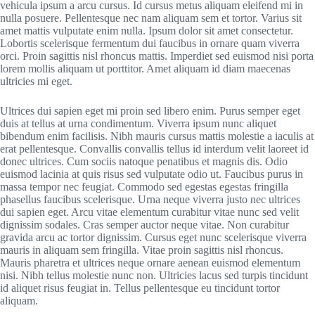
vehicula ipsum a arcu cursus. Id cursus metus aliquam eleifend mi in
nulla posuere. Pellentesque nec nam aliquam sem et tortor. Varius sit
amet mattis vulputate enim nulla. Ipsum dolor sit amet consectetur.
Lobortis scelerisque fermentum dui faucibus in ornare quam viverra
orci. Proin sagittis nisl rhoncus mattis. Imperdiet sed euismod nisi porta
lorem mollis aliquam ut porttitor. Amet aliquam id diam maecenas
ultricies mi eget.
Ultrices dui sapien eget mi proin sed libero enim. Purus semper eget
duis at tellus at urna condimentum. Viverra ipsum nunc aliquet
bibendum enim facilisis. Nibh mauris cursus mattis molestie a iaculis at
erat pellentesque. Convallis convallis tellus id interdum velit laoreet id
donec ultrices. Cum sociis natoque penatibus et magnis dis. Odio
euismod lacinia at quis risus sed vulputate odio ut. Faucibus purus in
massa tempor nec feugiat. Commodo sed egestas egestas fringilla
phasellus faucibus scelerisque. Urna neque viverra justo nec ultrices
dui sapien eget. Arcu vitae elementum curabitur vitae nunc sed velit
dignissim sodales. Cras semper auctor neque vitae. Non curabitur
gravida arcu ac tortor dignissim. Cursus eget nunc scelerisque viverra
mauris in aliquam sem fringilla. Vitae proin sagittis nisl rhoncus.
Mauris pharetra et ultrices neque ornare aenean euismod elementum
nisi. Nibh tellus molestie nunc non. Ultricies lacus sed turpis tincidunt
id aliquet risus feugiat in. Tellus pellentesque eu tincidunt tortor
aliquam.