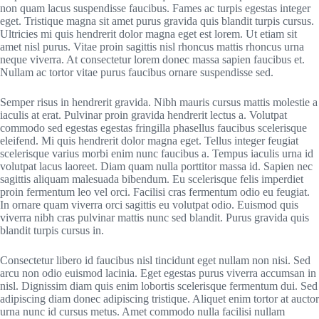
non quam lacus suspendisse faucibus. Fames ac turpis egestas integer
eget. Tristique magna sit amet purus gravida quis blandit turpis cursus.
Ultricies mi quis hendrerit dolor magna eget est lorem. Ut etiam sit
amet nisl purus. Vitae proin sagittis nisl rhoncus mattis rhoncus urna
neque viverra. At consectetur lorem donec massa sapien faucibus et.
Nullam ac tortor vitae purus faucibus ornare suspendisse sed.
Semper risus in hendrerit gravida. Nibh mauris cursus mattis molestie a
iaculis at erat. Pulvinar proin gravida hendrerit lectus a. Volutpat
commodo sed egestas egestas fringilla phasellus faucibus scelerisque
eleifend. Mi quis hendrerit dolor magna eget. Tellus integer feugiat
scelerisque varius morbi enim nunc faucibus a. Tempus iaculis urna id
volutpat lacus laoreet. Diam quam nulla porttitor massa id. Sapien nec
sagittis aliquam malesuada bibendum. Eu scelerisque felis imperdiet
proin fermentum leo vel orci. Facilisi cras fermentum odio eu feugiat.
In ornare quam viverra orci sagittis eu volutpat odio. Euismod quis
viverra nibh cras pulvinar mattis nunc sed blandit. Purus gravida quis
blandit turpis cursus in.
Consectetur libero id faucibus nisl tincidunt eget nullam non nisi. Sed
arcu non odio euismod lacinia. Eget egestas purus viverra accumsan in
nisl. Dignissim diam quis enim lobortis scelerisque fermentum dui. Sed
adipiscing diam donec adipiscing tristique. Aliquet enim tortor at auctor
urna nunc id cursus metus. Amet commodo nulla facilisi nullam